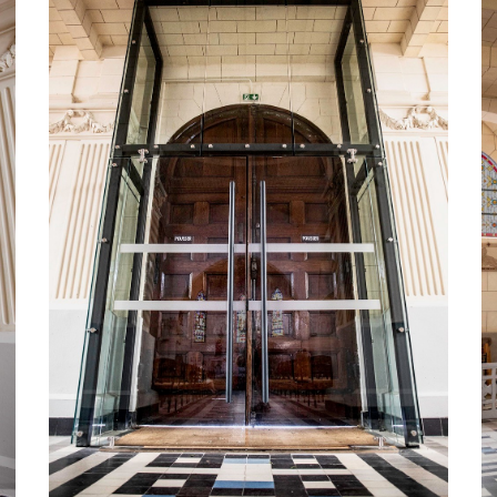
MARQUISE
VER
AUVENT
VER
BRISE-VUE
CL
PARE-SOLEIL
GRILLE
MOBILIER MÉTALLIQUE