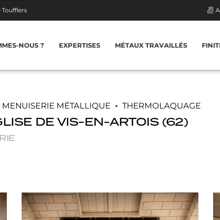
Toufflers
A
MMES-NOUS ?
EXPERTISES
MÉTAUX TRAVAILLÉS
FINI
PORTE / FENÊTRE
ME
MENUISERIE MÉTALLIQUE
THERMOLAQUAGE
LISE DE VIS-EN-ARTOIS (62)
PORTAIL / PORTILLON
PAS
RIE
TRAPPE EN MÉTAL
MUR