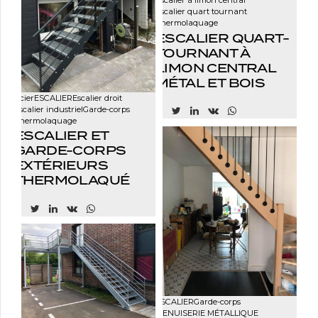
Escalier à limon central
Escalier quart tournant
Thermolaquage
ESCALIER QUART-
TOURNANT À
LIMON CENTRAL
MÉTAL ET BOIS
Acier
ESCALIER
Escalier droit
Escalier industriel
Garde-corps
Thermolaquage
ESCALIER ET
GARDE-CORPS
EXTÉRIEURS
THERMOLAQUÉ
ESCALIER
Garde-corps
MENUISERIE MÉTALLIQUE