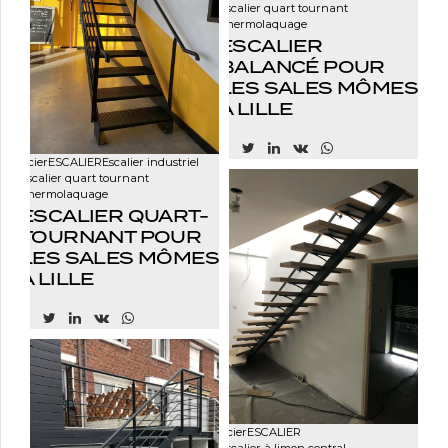
Escalier quart tournant
Thermolaquage
ESCALIER
BALANCÉ POUR
LES SALES MÔMES
À LILLE
Acier
ESCALIER
Escalier industriel
Escalier quart tournant
Thermolaquage
ESCALIER QUART-
TOURNANT POUR
LES SALES MÔMES
À LILLE
Acier
ESCALIER