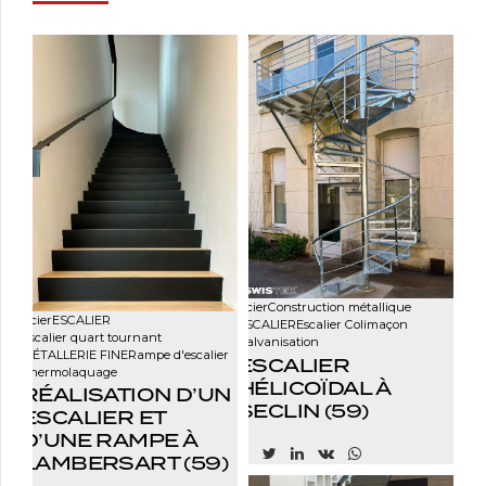
Acier
Construction métallique
Acier
ESCALIER
ESCALIER
Escalier Colimaçon
Escalier quart tournant
Galvanisation
MÉTALLERIE FINE
Rampe d'escalier
ESCALIER
Thermolaquage
HÉLICOÏDAL À
RÉALISATION D’UN
SECLIN (59)
ESCALIER ET
D’UNE RAMPE À
LAMBERSART (59)