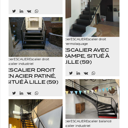
Acier
ESCALIER
Escalier droit
Thermolaquage
ESCALIER AVEC
RAMPE, SITUÉ À
Acier
ESCALIER
Escalier droit
LILLE (59)
Escalier industriel
ESCALIER DROIT
EN ACIER PATINÉ,
SITUÉ À LILLE (59)
Acier
ESCALIER
Escalier balancé
Escalier industriel