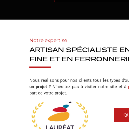
GRILLE
PORTAIL
GARDE-CORPS
Notre expertise
ARTISAN SPÉCIALISTE E
RAMPE D’ESCALIER
FINE ET EN FERRONNERIE
Nous réalisons pour nos clients tous les types d’o
un projet ?
N’hésitez pas à visiter notre site et à
part de votre projet.
QU