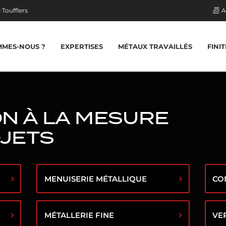
Toufflers
A
MMES-NOUS ?
EXPERTISES
MÉTAUX TRAVAILLÉS
FINI
PORTE / FENÊTRE
ME
DE LA MENUISERIE 
PORTAIL / PORTILLON
PAS
À LA FERRONNERIE
TRAPPE EN MÉTAL
MUR
FER
INOX