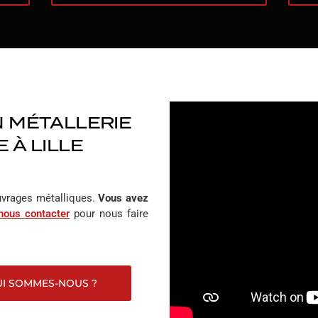
MARQUISE
VER
AUVENT
VER
BRISE-VUE
CL
N MÉTALLERIE
PARE-SOLEIL
 À LILLE
GRILLE
MOBILIER MÉTALLIQUE
uvrages métalliques.
Vous avez
nous contacter
pour nous faire
I SOMMES-NOUS ?