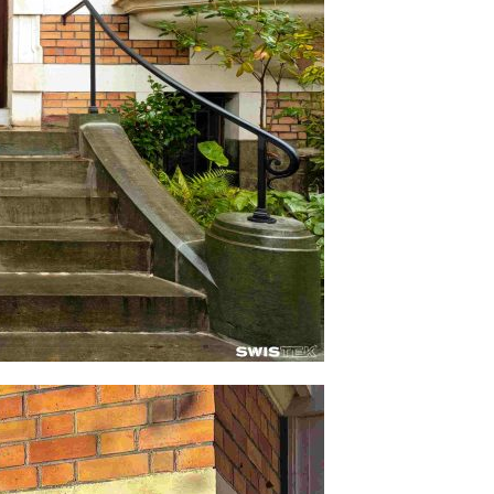
MARQUISE
VER
AUVENT
VER
BRISE-VUE
CL
PARE-SOLEIL
GRILLE
MOBILIER MÉTALLIQUE