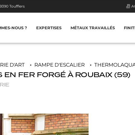
9390 Toufflers
A
MMES-NOUS ?
EXPERTISES
MÉTAUX TRAVAILLÉS
FINI
PORTE / FENÊTRE
ME
IE D'ART
RAMPE D'ESCALIER
THERMOLAQU
 EN FER FORGÉ À ROUBAIX (59)
PORTAIL / PORTILLON
PAS
RIE
TRAPPE EN MÉTAL
MUR